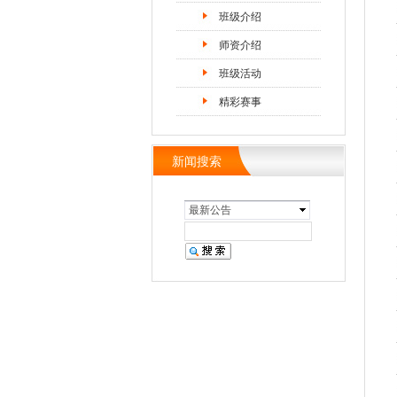
班级介绍
师资介绍
班级活动
精彩赛事
新闻搜索
最新公告