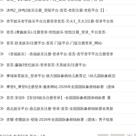
沐鸣2_沐鸣2娱乐注册_登陆平台-首页-杏彩注册-杏彩平台【】-
杏宇娱乐杏宇娱乐平台注册登录首页-天火3_天火3注册-登录平台首
首页-(摩鑫娱乐)-注册登录-恒悦娱乐·恒悦注册_登录_平台首页-
首页-卧龙娱乐/注册平台-首页-门徒平台-门徒注册登录_网站-
《杏福娱乐》-杏福娱乐注册-登录平台-首页-杏宇杏宇平台注册登录
首页-赢咖3世纪娱乐-登录首页-天美娱乐/注册平台-
摩域体育娱乐_登录平台-致力国际象棋幼儿教育记《幼儿国际象棋启
摩登6_摩登6注册登录-服务网站-2026年全国国际象棋锦标赛（团体
首页-安信9-【安信9娱乐注册登录】-全国国际象棋团体锦标赛 重
鼎点娱乐平台-鼎点娱乐注册-登录-首页-全国国际象棋锦标赛名将新
杏耀-杏耀娱乐-登陆-2026年全国国际象棋锦标赛（团体）男子组第