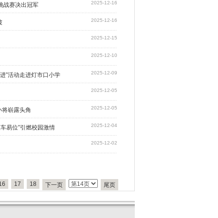
2025-12-16
王挑战赛决出冠军
2025-12-16
坡
2025-12-15
2025-12-10
2025-12-09
四进”活动走进灯市口小学
2025-12-05
2025-12-05
小将崭露头角
2025-12-04
王车易位”引燃校园激情
2025-12-02
16
17
18
下一页
尾页