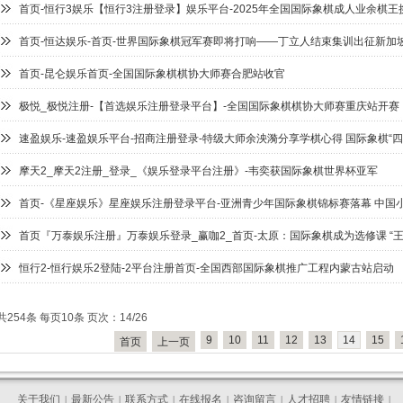
首页-恒行3娱乐【恒行3注册登录】娱乐平台-2025年全国国际象棋成人业余棋
首页-恒达娱乐-首页-世界国际象棋冠军赛即将打响——丁立人结束集训出征新加
首页-昆仑娱乐首页-全国国际象棋棋协大师赛合肥站收官
极悦_极悦注册-【首选娱乐注册登录平台】-全国国际象棋棋协大师赛重庆站开赛
速盈娱乐-速盈娱乐平台-招商注册登录-特级大师余泱漪分享学棋心得 国际象棋“
摩天2_摩天2注册_登录_《娱乐登录平台注册》-韦奕获国际象棋世界杯亚军
首页-《星座娱乐》星座娱乐注册登录平台-亚洲青少年国际象棋锦标赛落幕 中国
首页『万泰娱乐注册』万泰娱乐登录_赢咖2_首页-太原：国际象棋成为选修课 “
恒行2-恒行娱乐2登陆-2平台注册首页-全国西部国际象棋推广工程内蒙古站启动
共254条 每页10条 页次：14/26
9
10
11
12
13
14
15
首页
上一页
关于我们
最新公告
联系方式
在线报名
咨询留言
人才招聘
友情链接
|
|
|
|
|
|
|