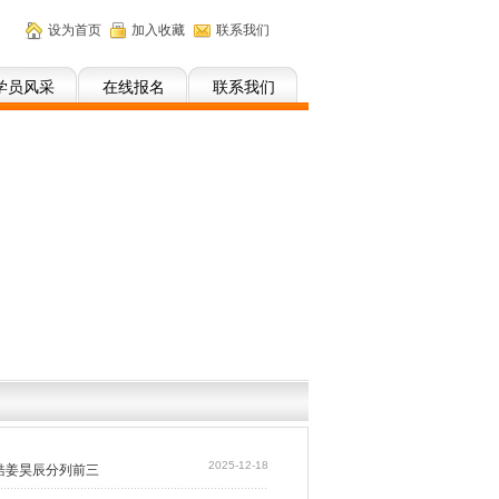
设为首页
加入收藏
联系我们
学员风采
在线报名
联系我们
2025-12-18
皓姜昊辰分列前三