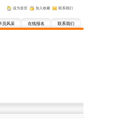
设为首页
加入收藏
联系我们
学员风采
在线报名
联系我们