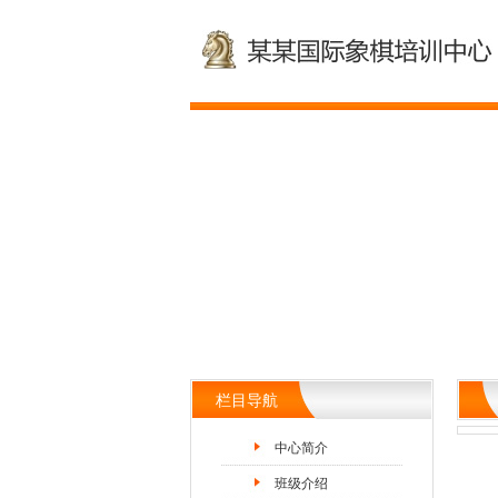
栏目导航
中心简介
班级介绍